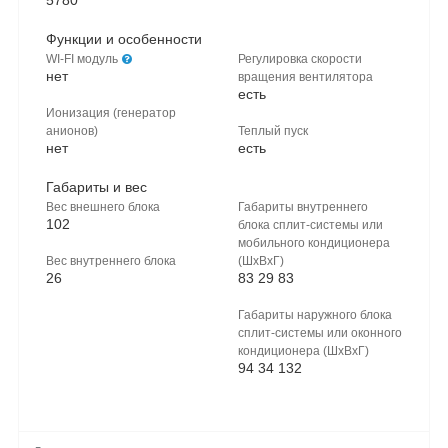
5780
Функции и особенности
WI-FI модуль
Регулировка скорости
нет
вращения вентилятора
есть
Ионизация (генератор
анионов)
Теплый пуск
нет
есть
Габариты и вес
Вес внешнего блока
Габариты внутреннего
102
блока сплит-системы или
мобильного кондиционера
Вес внутреннего блока
(ШхВхГ)
26
83 29 83
Габариты наружного блока
сплит-системы или оконного
кондиционера (ШxВxГ)
94 34 132