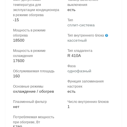
температура для
выключения
есть
эксплуатации кондиционера
в режиме обогрева
-15
Тип
сплит-система
Мощность в режиме
обогрева
Тип внутреннего блока
18500
кассетный
Мощность в режиме
Тип хладагента
R 410A
охлаждения
17600
Фаза
однофазный
Обслуживаемая площадь
160
Функция запоминания
Основные режимы
настроек
охлаждение / обогрев
есть
Плазменный фильтр
Число внутренних блоков
нет
1
Потребляемая мощность
при обогреве, Вт