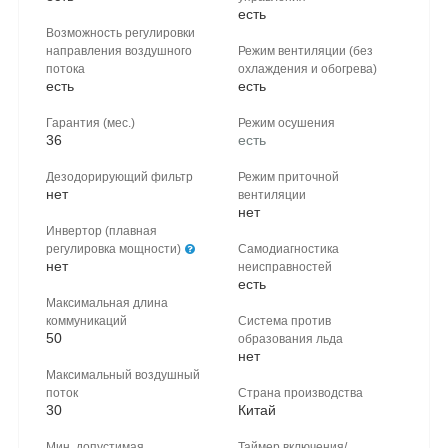
есть
Возможность регулировки
направления воздушного
Режим вентиляции (без
потока
охлаждения и обогрева)
есть
есть
Гарантия (мес.)
Режим осушения
36
есть
Дезодорирующий фильтр
Режим приточной
нет
вентиляции
нет
Инвертор (плавная
регулировка мощности)
Самодиагностика
нет
неисправностей
есть
Максимальная длина
коммуникаций
Система против
50
образования льда
нет
Максимальный воздушный
поток
Страна производcтва
30
Китай
Мин. допустимая
Таймер включения/