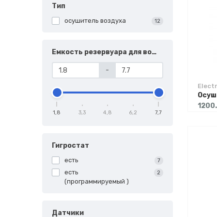
Тип
осушитель воздуха
12
Емкость резервуара для воды
-
Elect
1200
1,8
3,3
4,8
6,2
7,7
Гигростат
есть
7
есть
2
(программируемый )
Датчики