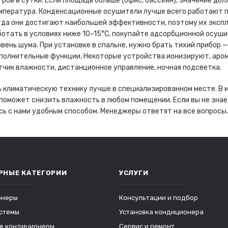
тров в сутки. Если площадь больше (офис, бассейн), значение дол
мпература. Конденсационные осушители лучше всего работают п
гда они достигают наибольшей эффективности, поэтому их эксп
ботать в условиях ниже 10–15°С, покупайте адсорбционной осуши
овень шума. При установке в спальне, нужно брать тихий прибор —
полнительные функции. Некоторые устройства ионизируют, аром
тчик влажности, дистанционное управление, ночная подсветка.
 климатическую технику лучше в специализированном месте. В 
поможет снизить влажность в любом помещении. Если вы не знает
ь с нами удобным способом. Менеджеры ответят на все вопросы.
РНЫЕ КАТЕГОРИИ
УСЛУГИ
онеры
Консультации и подбор
стемы
Установка кондиционера
е кондиционеры
Сервис и ремонт