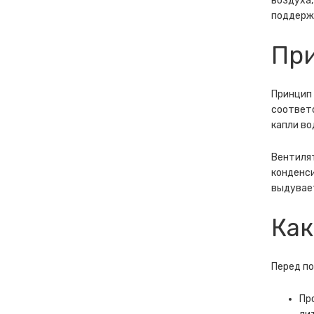
воздуха,
поддержи
Пр
Принцип 
соответс
капли во
Вентилят
конденси
выдувает
Как
Перед по
Пр