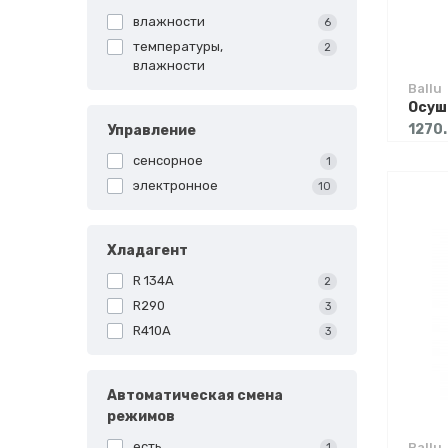
влажности
6
температуры,
2
влажности
Ballu
1270
Управление
сенсорное
1
электронное
10
Хладагент
R 134A
2
R290
3
R410A
3
Автоматическая смена
режимов
есть
Ballu
1