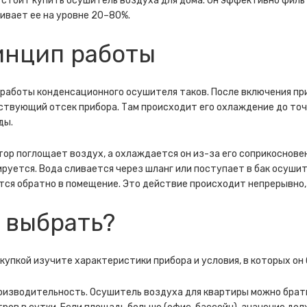
 стоит купить осушитель воздуха для дома. Он эффективно филь
вает ее на уровне 20–80%.
инцип работы
работы конденсационного осушителя таков. После включения пр
твующий отсек прибора. Там происходит его охлаждение до точк
ды.
ор поглощает воздух, а охлаждается он из-за его соприкосновен
руется. Вода сливается через шланг или поступает в бак осуши
ся обратно в помещение. Это действие происходит непрерывно,
 выбрать?
купкой изучите характеристики прибора и условия, в которых он
оизводительность. Осушитель воздуха для квартиры можно брать