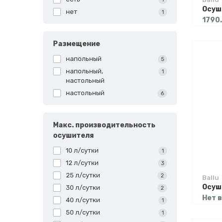
нет
1
1790
Размещение
напольный
5
напольный,
1
настольный
настольный
6
Макс. производительность
осушителя
10 л/сутки
1
12 л/сутки
3
25 л/сутки
2
Ballu
30 л/сутки
2
Нет 
40 л/сутки
1
50 л/сутки
1