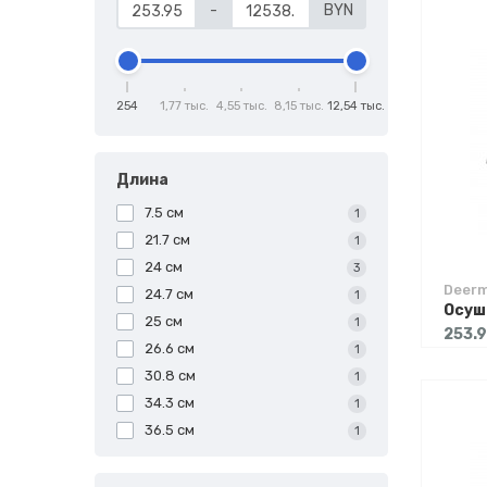
-
BYN
254
1,77 тыс.
4,55 тыс.
8,15 тыс.
12,54 тыс.
Длина
7.5 см
1
21.7 см
1
24 см
3
Deer
24.7 см
1
25 см
1
253.
26.6 см
1
30.8 см
1
34.3 см
1
36.5 см
1