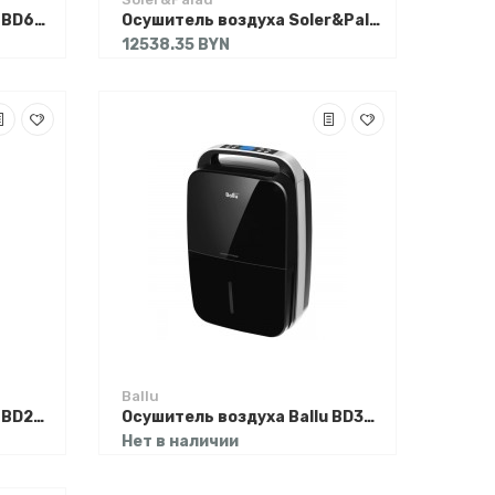
Осушитель воздуха Ballu BD60U
Осушитель воздуха Soler&Palau Dhum-12 E / 5261006100
12538.35 BYN
Ballu
Осушитель воздуха Ballu BD25ER
Осушитель воздуха Ballu BD30MN (черный)
Нет в наличии