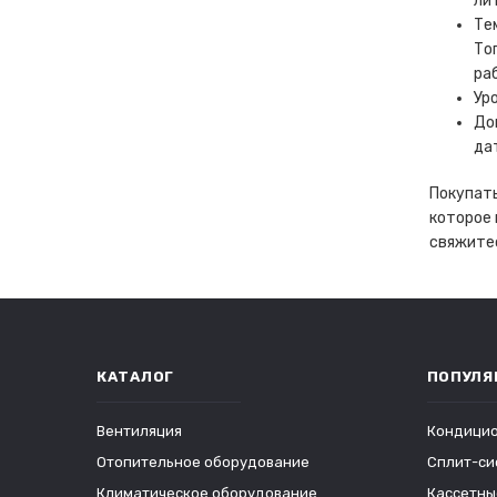
ли
Те
То
ра
Ур
До
да
Покупать
которое 
свяжитес
КАТАЛОГ
ПОПУЛЯ
Вентиляция
Кондици
Отопительное оборудование
Сплит-си
Климатическое оборудование
Кассетны