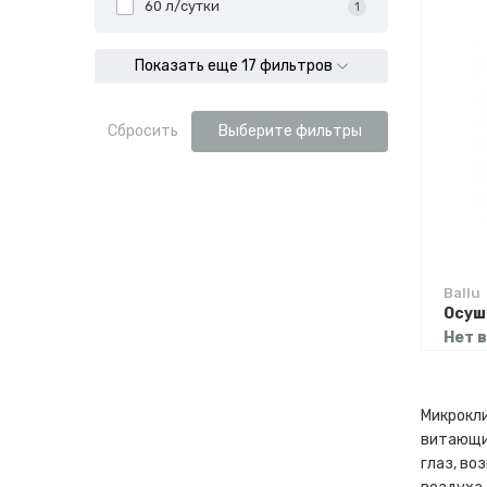
60 л/сутки
1
Показать еще 17 фильтров
Сбросить
Выберите фильтры
Ballu
Нет 
Микрокли
витающие
глаз, во