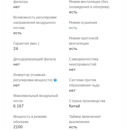
фильтры
Режим вентиляции (без
нет
охлаждения и обогрева)
есть
Возможность регулировки
направления воздушного
Режим осушения
есть
потока
есть
Режим приточной
Гарантия (мес.)
вентиляции
24
есть
Дезодорирующий фильтр
Самодиагностика
нет
неисправностей
нет
Инвертор (плавная
регулировка мощности)
Система против
нет
образования льда
нет
Максимальный воздушный
поток
Страна производcтва
6.167
Китай
Мощность в режиме
Таймер включения/
обогрева
выключения
2100
есть