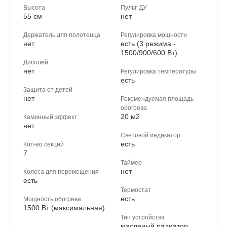
Высота
Пульт ДУ
55 см
нет
Держатель для полотенца
Регулировка мощности
нет
есть (3 режима -
1500/900/600 Вт)
Дисплей
нет
Регулировка температуры
есть
Защита от детей
нет
Рекомендуемая площадь
обогрева
20 м2
Каминный эффект
нет
Световой индикатор
есть
Кол-во секций
7
Таймер
нет
Колеса для перемещения
есть
Термостат
есть
Мощность обогрева
1500 Вт (максимальная)
Тип устройства
масляный радиатор