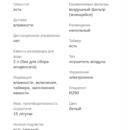
Гигростат
Применяемые фильтры
есть
воздушный фильтр
(моющийся)
Датчики
влажности
Размещение
напольный
Дистанционное управление
нет
Таймер
есть
Емкость резервуара для
воды
Тип
2 л (бак для сбора
осушитель воздуха
конденсата)
Управление
электронное
Индикация
влажности, включения,
таймера, заполнения
Хладагент
емкости
R290
Макс. производительность
Цвет
белый
осушителя
15 л/сутки
Ночная подсветка
есть (экрана)